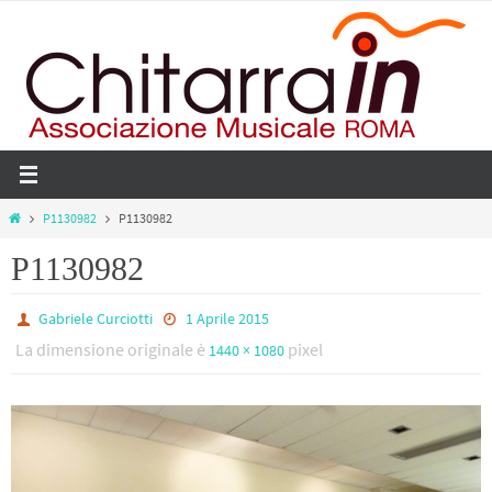
Salta
al
contenuto
Home
P1130982
P1130982
P1130982
Gabriele Curciotti
1 Aprile 2015
La dimensione originale è
pixel
1440 × 1080