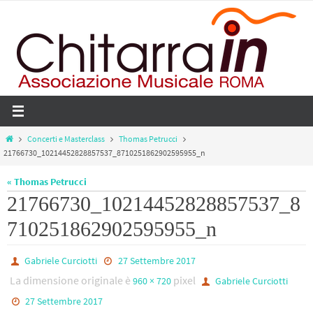
Salta
al
contenuto
Home
Concerti e Masterclass
Thomas Petrucci
21766730_10214452828857537_8710251862902595955_n
« Thomas Petrucci
21766730_10214452828857537_8
710251862902595955_n
Gabriele Curciotti
27 Settembre 2017
La dimensione originale è
pixel
960 × 720
Gabriele Curciotti
27 Settembre 2017