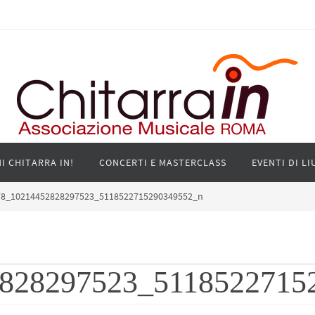
I CHITARRA IN!
CONCERTI E MASTERCLASS
EVENTI DI LI
78_10214452828297523_5118522715290349552_n
828297523_5118522715