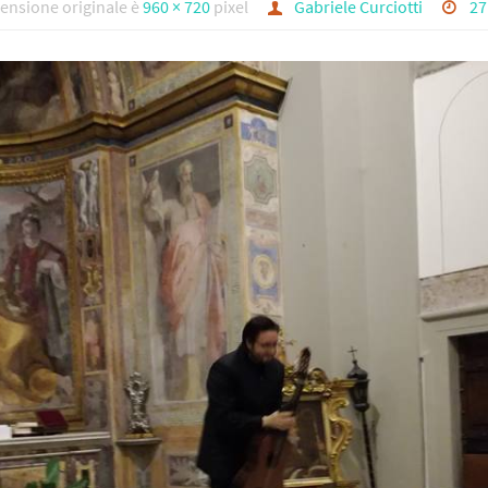
ensione originale è
960 × 720
pixel
Gabriele Curciotti
27