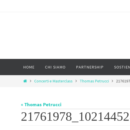
Salta
al
contenuto
Salta
HOME
CHI SIAMO
PARTNERSHIP
SOSTIEN
al
contenuto
Home
Concerti e Masterclass
Thomas Petrucci
217619
« Thomas Petrucci
21761978_10214452