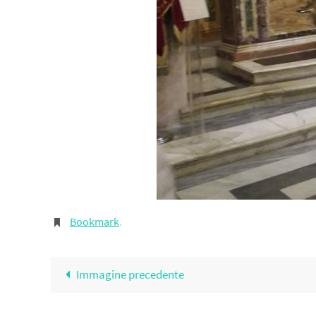
Bookmark
.
Immagine precedente