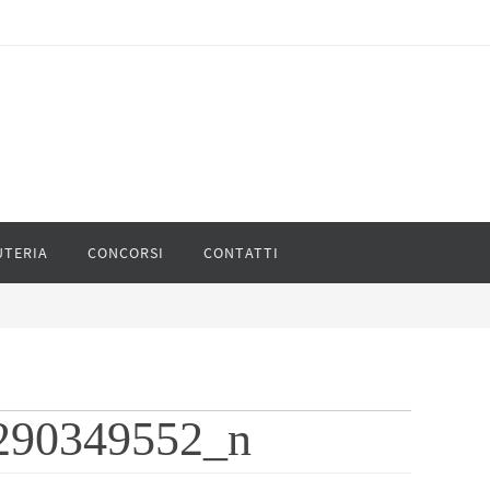
UTERIA
CONCORSI
CONTATTI
290349552_n