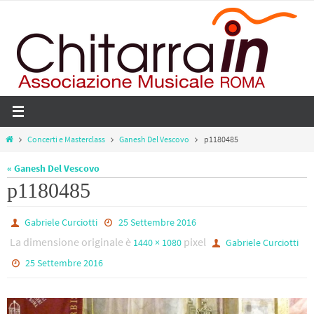
Salta
al
contenuto
Home
Concerti e Masterclass
Ganesh Del Vescovo
p1180485
« Ganesh Del Vescovo
p1180485
Gabriele Curciotti
25 Settembre 2016
La dimensione originale è
pixel
1440 × 1080
Gabriele Curciotti
25 Settembre 2016