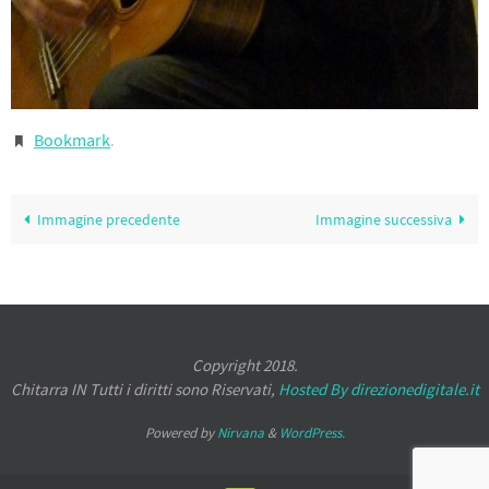
Bookmark
.
Immagine precedente
Immagine successiva
Copyright 2018.
Chitarra IN
Tutti i diritti sono Riservati,
Hosted By direzionedigitale.it
Powered by
Nirvana
&
WordPress.