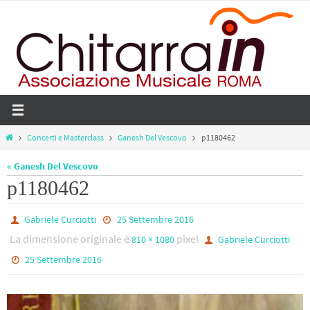
Salta
al
contenuto
Home
Concerti e Masterclass
Ganesh Del Vescovo
p1180462
« Ganesh Del Vescovo
p1180462
Gabriele Curciotti
25 Settembre 2016
La dimensione originale è
pixel
810 × 1080
Gabriele Curciotti
25 Settembre 2016