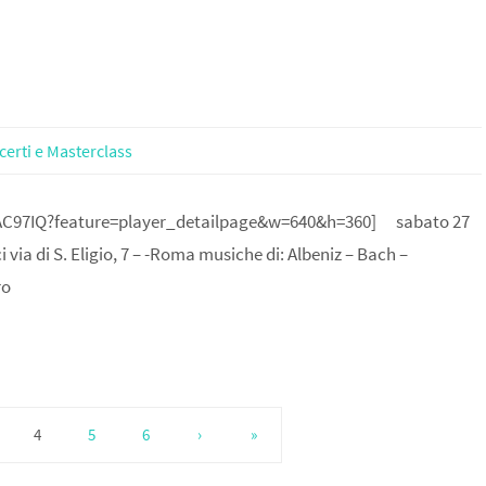
erti e Masterclass
AC97IQ?feature=player_detailpage&w=640&h=360] sabato 27
i via di S. Eligio, 7 – -Roma musiche di: Albeniz – Bach –
ro
4
5
6
›
»