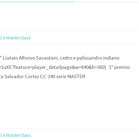
i e Masterclass
 M° Liutaio Alfonso Savastani, cedro e palissandro indiano
v1uXE?feature=player_detailpage&w=640&h=360] 1° premio
itarra Salvador Cortez CC-140 serie MASTER
i e Masterclass