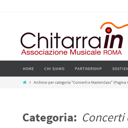
Salta
al
contenuto
Salta
HOME
CHI SIAMO
PARTNERSHIP
SOSTIEN
al
contenuto
Home
Archivio per categoria "Concerti e Masterclass"
(Pagina 
Categoria:
Concerti 