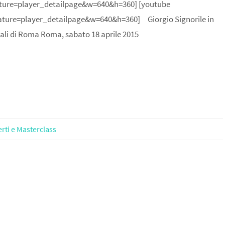
ture=player_detailpage&w=640&h=360] [youtube
ure=player_detailpage&w=640&h=360] Giorgio Signorile in
ali di Roma Roma, sabato 18 aprile 2015
rti e Masterclass