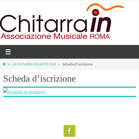
Salta
al
contenuto
Home
LA CHITARRA VOLANTE 2015
Scheda d’iscrizione
Scheda d’iscrizione