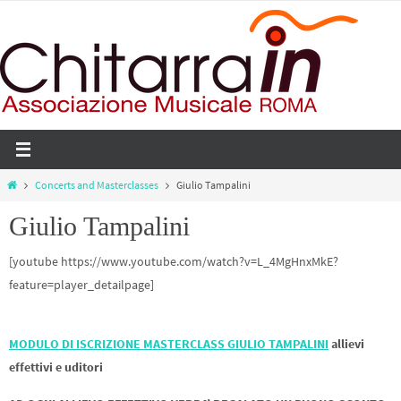
Salta
al
contenuto
Home
Concerts and Masterclasses
Giulio Tampalini
Giulio Tampalini
[youtube https://www.youtube.com/watch?v=L_4MgHnxMkE?
feature=player_detailpage]
MODULO DI ISCRIZIONE MASTERCLASS GIULIO TAMPALINI
allievi
effettivi e uditori