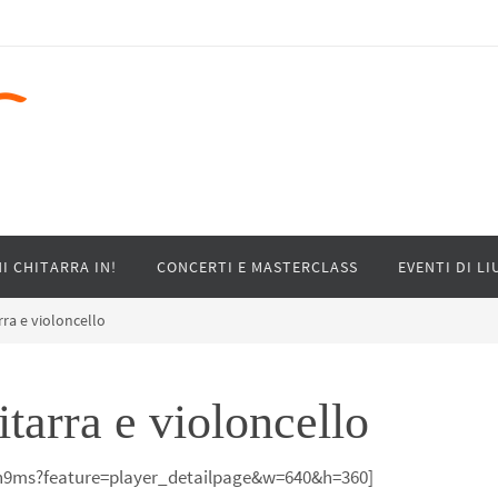
I CHITARRA IN!
CONCERTI E MASTERCLASS
EVENTI DI LI
rra e violoncello
tarra e violoncello
h9ms?feature=player_detailpage&w=640&h=360]