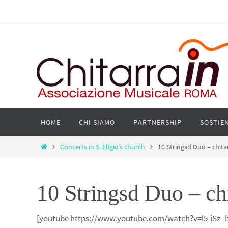
Salta
al
contenuto
Salta
HOME
CHI SIAMO
PARTNERSHIP
SOSTIEN
al
contenuto
Home
Concerts in S. Eligio’s church
10 Stringsd Duo – chita
10 Stringsd Duo – chi
[youtube https://www.youtube.com/watch?v=l5-iSz_