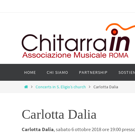
Salta
al
contenuto
Salta
HOME
CHI SIAMO
PARTNERSHIP
SOSTIEN
al
contenuto
Home
Concerts in S. Eligio’s church
Carlotta Dalia
Carlotta Dalia
Carlotta Dalia
, sabato 6 ottobre 2018 ore 19:00 presso