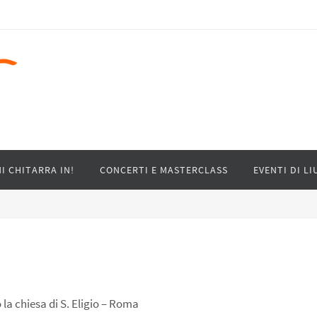
I CHITARRA IN!
CONCERTI E MASTERCLASS
EVENTI DI LI
 la chiesa di S. Eligio – Roma